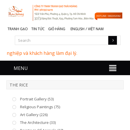
TRANH GẠO
TIN TỨC
GIỎ HÀNG
ENGLISH
/
VIỆT NAM
nghiệp và khách hàng làm đại lý.
MENU
THE RICE
Portrait Gallery (53)
Religious Paintings (75)
Art Gallery (226)
The Architecture (33)