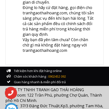
gian di chuyển.
Đừng lo hãy cứ đặt hàng, gọi điện cho
tranhgaothaihoang.com, chúng tôi sẵn
sàng phục vụ đến khi bạn hài lòng. Tất
cả các sản phẩm đều có chính sách đổi
trả hàng miễn phí trong khoảng thời
gian quy định.
Vậy bạn đã yên tâm chưa? Còn chần
chờ gì mà không đặt hàng ngay với
tranhgaothaihoang.com
Tiết kiệm hơn khi đặt hàng online
Chăm sóc khách hàng :
0902452 092
Giao hàng nhanh & miễn phí đổi trả
CÔNG TY TNHH TRANH GẠO THÁI HOÀNG
Showroom: 122 Trần Phú, phường Chợ Quán, Thành
phố Hồ Chí Minh.
Xưởng: 37/3 Đặng Đức Thuật,Kp3, phường Tam Hòa,