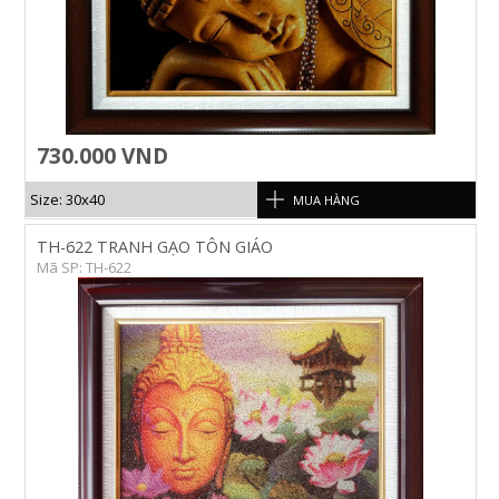
730.000 VND
Size: 30x40
MUA HÀNG
TH-622 TRANH GẠO TÔN GIÁO
Mã SP: TH-622