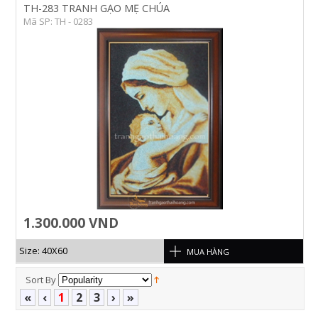
TH-283 TRANH GẠO MẸ CHÚA
Mã SP: TH - 0283
1.300.000 VND
Size: 40X60
MUA HÀNG
Sort By
«
‹
1
2
3
›
»