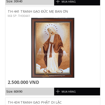
Size: 30X40
MUA HÀNG
TH-441 TRANH GẠO ĐỨC MẸ BAN ƠN
Mã SP: TH00441
2.500.000 VND
Size: 60X90
MUA HÀNG
TH-434 TRANH GẠO PHẬT DI LẶC