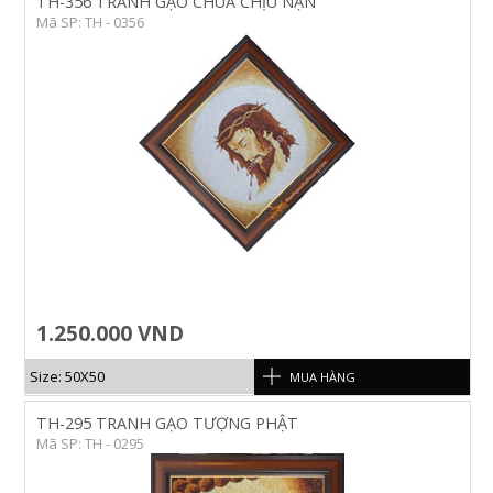
TH-356 TRANH GẠO CHÚA CHỊU NẠN
Mã SP: TH - 0356
1.250.000 VND
Size: 50X50
MUA HÀNG
TH-295 TRANH GẠO TƯỢNG PHẬT
Mã SP: TH - 0295