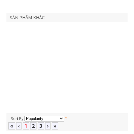
SẢN PHẨM KHÁC
Sort By
«
‹
1
2
3
›
»