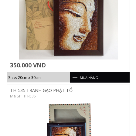
350.000 VND
Size: 20cm x 30cm
MUA HÀNG
TH-535 TRANH GẠO PHẬT TỔ
Mã SP: TH-535