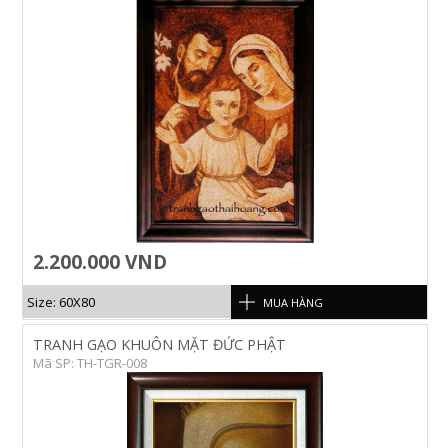
2.200.000 VND
Size: 60X80
MUA HÀNG
TRANH GẠO KHUÔN MẶT ĐỨC PHẬT
Mã SP: TH-TGR-008