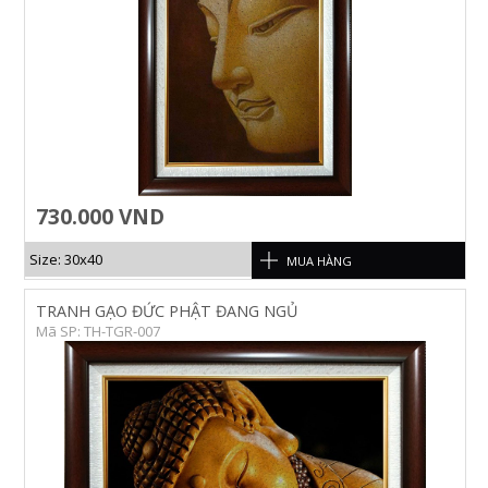
730.000 VND
Size: 30x40
MUA HÀNG
TRANH GẠO ĐỨC PHẬT ĐANG NGỦ
Mã SP: TH-TGR-007