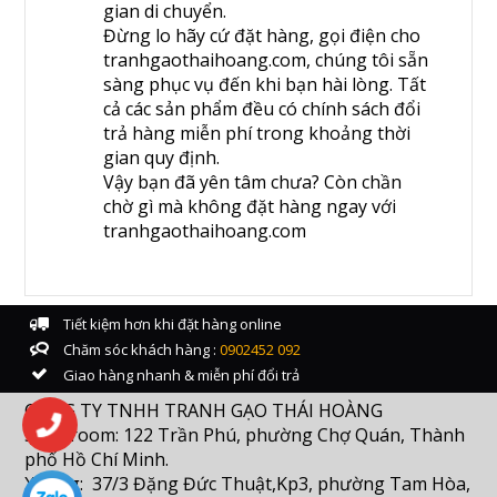
gian di chuyển.
Đừng lo hãy cứ đặt hàng, gọi điện cho
tranhgaothaihoang.com, chúng tôi sẵn
sàng phục vụ đến khi bạn hài lòng. Tất
cả các sản phẩm đều có chính sách đổi
trả hàng miễn phí trong khoảng thời
gian quy định.
Vậy bạn đã yên tâm chưa? Còn chần
chờ gì mà không đặt hàng ngay với
tranhgaothaihoang.com
Tiết kiệm hơn khi đặt hàng online
Chăm sóc khách hàng :
0902452 092
Giao hàng nhanh & miễn phí đổi trả
CÔNG TY TNHH TRANH GẠO THÁI HOÀNG
Showroom: 122 Trần Phú, phường Chợ Quán, Thành
phố Hồ Chí Minh.
Xưởng: 37/3 Đặng Đức Thuật,Kp3, phường Tam Hòa,