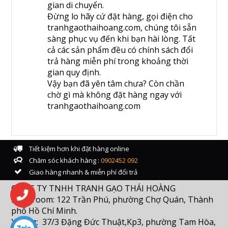
gian di chuyển.
Đừng lo hãy cứ đặt hàng, gọi điện cho
tranhgaothaihoang.com, chúng tôi sẵn
sàng phục vụ đến khi bạn hài lòng. Tất
cả các sản phẩm đều có chính sách đổi
trả hàng miễn phí trong khoảng thời
gian quy định.
Vậy bạn đã yên tâm chưa? Còn chần
chờ gì mà không đặt hàng ngay với
tranhgaothaihoang.com
Tiết kiệm hơn khi đặt hàng online
Chăm sóc khách hàng :
0902452 092
Giao hàng nhanh & miễn phí đổi trả
CÔNG TY TNHH TRANH GẠO THÁI HOÀNG
Showroom: 122 Trần Phú, phường Chợ Quán, Thành
phố Hồ Chí Minh.
Xưởng: 37/3 Đặng Đức Thuật,Kp3, phường Tam Hòa,