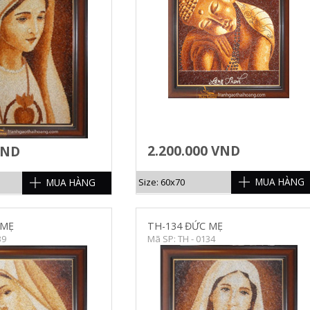
HI TIẾT
CHI TIẾT
2.200.000 VND
VND
MUA HÀNG
Size: 60x70
MUA HÀNG
 MẸ
TH-134 ĐỨC MẸ
39
Mã SP: TH - 0134
HI TIẾT
CHI TIẾT