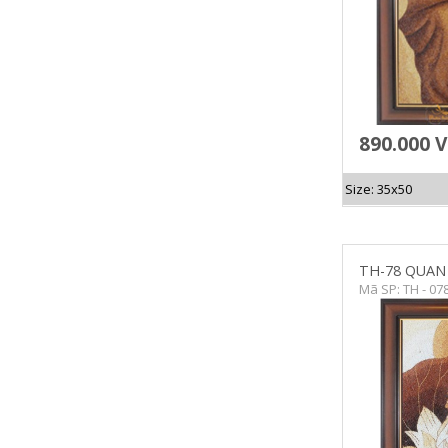
890.000 
Size: 35x50
TH-78 QUAN
Mã SP: TH - 07
CHI TIẾT
C