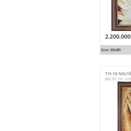
2.200.00
Size: 60x80
TH-16 NGUY
Mã SP: TH - 01
CHI TIẾT
C