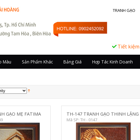
TRANH GẠO
Tiết kiệm ngay 5% k
o Màu
Sản Phẩm Khác
Bảng Giá
Hợp Tác Kinh Doanh
NH GẠO MẸ FATIMA
TH-147 TRANH GẠO THINH LẶNG
49
Mã SP: TH - 0147