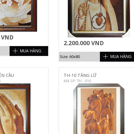
0 VND
2.200.000 VND
MUA HÀNG
MUA HÀNG
Size: 60x80
ỆN CẦU
TH-10 TĂNG LỮ
6
Mã SP: TH - 010
HI TIẾT
CHI TIẾT