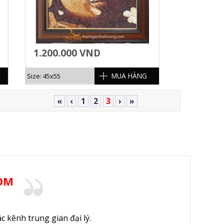
1.200.000 VND
MUA HÀNG
Size: 45x55
«
‹
1
2
3
›
»
OM
c kênh trung gian đại lý.