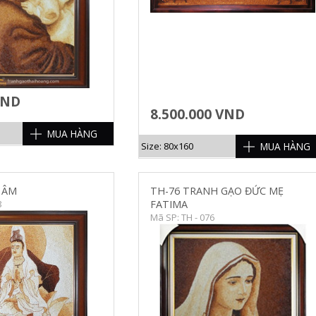
VND
8.500.000 VND
MUA HÀNG
MUA HÀNG
Size: 80x160
 ÂM
TH-76 TRANH GẠO ĐỨC MẸ
8
FATIMA
Mã SP: TH - 076
HI TIẾT
CHI TIẾT