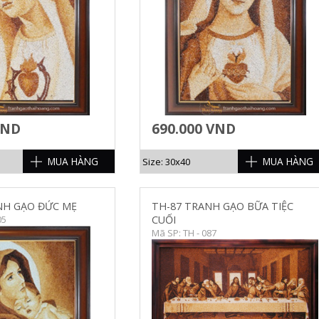
VND
690.000 VND
MUA HÀNG
MUA HÀNG
Size: 30x40
NH GẠO ĐỨC MẸ
TH-87 TRANH GẠO BỮA TIỆC
05
CUỐI
Mã SP: TH - 087
HI TIẾT
CHI TIẾT