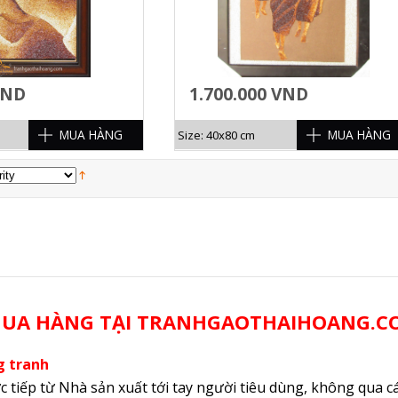
VND
1.700.000 VND
MUA HÀNG
MUA HÀNG
Size: 40x80 cm
 MUA HÀNG TẠI TRANHGAOTHAIHOANG.C
g tranh
c tiếp từ Nhà sản xuất tới tay người tiêu dùng, không qua cá