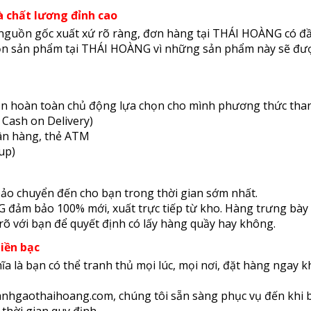
à chất lương đỉnh cao
nguồn gốc xuất xứ rõ ràng, đơn hàng tại THÁI HOÀNG có đ
họn sản phẩm tại THÁI HOÀNG vì những sản phẩm này sẽ đư
n hoàn toàn chủ động lựa chọn cho mình phương thức thanh
 Cash on Delivery)
n hàng, thẻ ATM
up)
ảo chuyển đến cho bạn trong thời gian sớm nhất.
 đảm bảo 100% mới, xuất trực tiếp từ kho. Hàng trưng bày
õ với bạn để quyết định có lấy hàng quầy hay không.
tiền bạc
là bạn có thể tranh thủ mọi lúc, mọi nơi, đặt hàng ngay k
ranhgaothaihoang.com, chúng tôi sẵn sàng phục vụ đến khi b