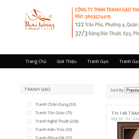
Trang Chủ
Giới Thiệu
Tranh Gạo
Tranh Gạ
TRANH GẠO
Sort By
Tranh Chân Dung (53)
Tranh Tôn Giáo (75)
TH-149 TRA
Mã SP: TH - 01
Tranh Nghệ Thuật (226)
Tranh Kiến Trúc (33)
Tranh Động Vật (37)